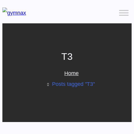
T3
Home
Posts tagged "T3"