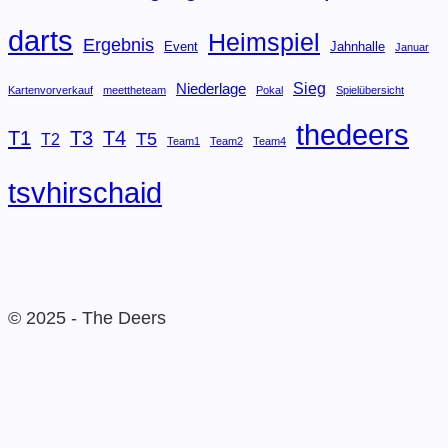
darts
Heimspiel
Ergebnis
Event
Jahnhalle
Januar
Sieg
Niederlage
Kartenvorverkauf
meettheteam
Pokal
Spielübersicht
thedeers
T1
T3
T4
T5
T2
Team1
Team2
Team4
tsvhirschaid
© 2025 - The Deers