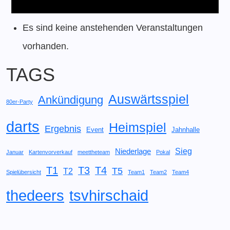
Es sind keine anstehenden Veranstaltungen
vorhanden.
TAGS
Auswärtsspiel
Ankündigung
80er-Party
darts
Heimspiel
Ergebnis
Event
Jahnhalle
Sieg
Niederlage
Januar
Kartenvorverkauf
meettheteam
Pokal
T1
T3
T4
T5
T2
Spielübersicht
Team1
Team2
Team4
thedeers
tsvhirschaid