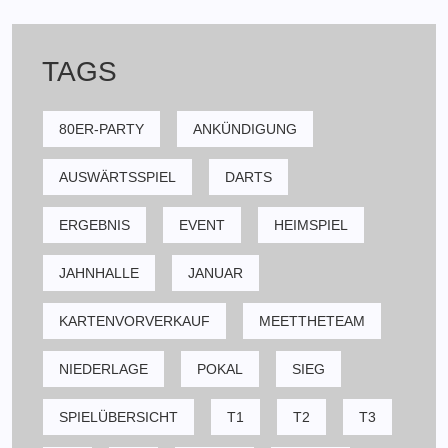
TAGS
80ER-PARTY
ANKÜNDIGUNG
AUSWÄRTSSPIEL
DARTS
ERGEBNIS
EVENT
HEIMSPIEL
JAHNHALLE
JANUAR
KARTENVORVERKAUF
MEETTHETEAM
NIEDERLAGE
POKAL
SIEG
SPIELÜBERSICHT
T1
T2
T3