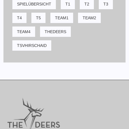
SPIELÜBERSICHT
T1
T2
T3
T4
T5
TEAM1
TEAM2
TEAM4
THEDEERS
TSVHIRSCHAID