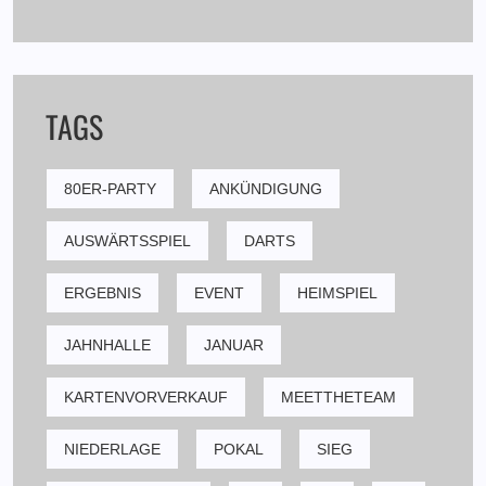
TAGS
80ER-PARTY
ANKÜNDIGUNG
AUSWÄRTSSPIEL
DARTS
ERGEBNIS
EVENT
HEIMSPIEL
JAHNHALLE
JANUAR
KARTENVORVERKAUF
MEETTHETEAM
NIEDERLAGE
POKAL
SIEG