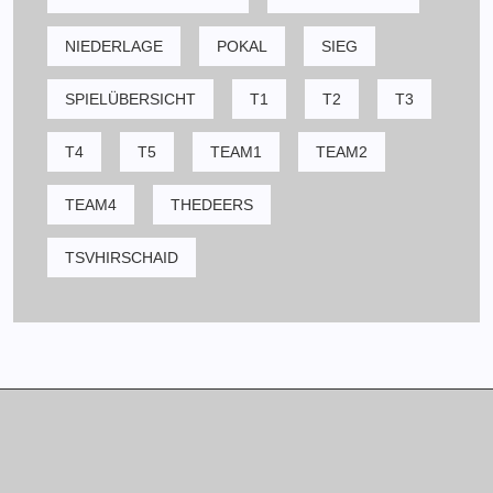
NIEDERLAGE
POKAL
SIEG
SPIELÜBERSICHT
T1
T2
T3
T4
T5
TEAM1
TEAM2
TEAM4
THEDEERS
TSVHIRSCHAID