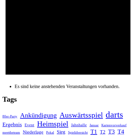
Es sind keine anstehenden Veranstaltungen vorhanden.
Tags
darts
Auswärtsspiel
Ankündigung
80er-Party
Heimspiel
Ergebnis
Event
Jahnhalle
Januar
Kartenvorverkauf
T1
T3
T4
Sieg
T2
Niederlage
meettheteam
Pokal
Spielübersicht