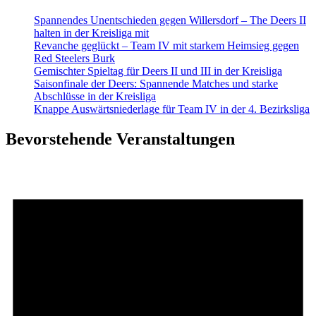
Spannendes Unentschieden gegen Willersdorf – The Deers II
halten in der Kreisliga mit
Revanche geglückt – Team IV mit starkem Heimsieg gegen
Red Steelers Burk
Gemischter Spieltag für Deers II und III in der Kreisliga
Saisonfinale der Deers: Spannende Matches und starke
Abschlüsse in der Kreisliga
Knappe Auswärtsniederlage für Team IV in der 4. Bezirksliga
Bevorstehende Veranstaltungen