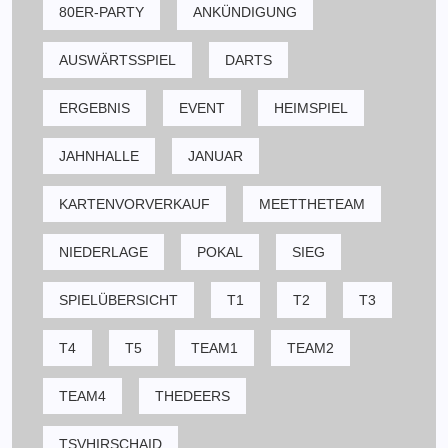
80ER-PARTY
ANKÜNDIGUNG
AUSWÄRTSSPIEL
DARTS
ERGEBNIS
EVENT
HEIMSPIEL
JAHNHALLE
JANUAR
KARTENVORVERKAUF
MEETTHETEAM
NIEDERLAGE
POKAL
SIEG
SPIELÜBERSICHT
T1
T2
T3
T4
T5
TEAM1
TEAM2
TEAM4
THEDEERS
TSVHIRSCHAID