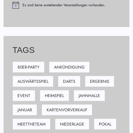
Es sind keine anstehenden Veranstaltungen vorhanden.
TAGS
80ER-PARTY
ANKÜNDIGUNG
AUSWÄRTSSPIEL
DARTS
ERGEBNIS
EVENT
HEIMSPIEL
JAHNHALLE
JANUAR
KARTENVORVERKAUF
MEETTHETEAM
NIEDERLAGE
POKAL