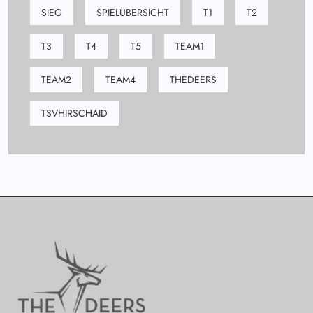
SIEG
SPIELÜBERSICHT
T1
T2
T3
T4
T5
TEAM1
TEAM2
TEAM4
THEDEERS
TSVHIRSCHAID