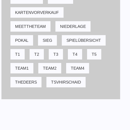
KARTENVORVERKAUF
MEETTHETEAM
NIEDERLAGE
POKAL
SIEG
SPIELÜBERSICHT
T1
T2
T3
T4
T5
TEAM1
TEAM2
TEAM4
THEDEERS
TSVHIRSCHAID