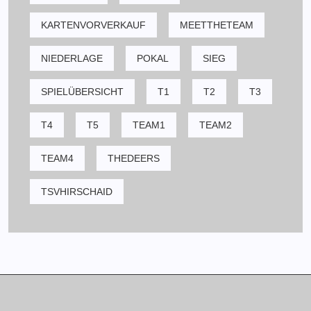
KARTENVORVERKAUF
MEETTHETEAM
NIEDERLAGE
POKAL
SIEG
SPIELÜBERSICHT
T1
T2
T3
T4
T5
TEAM1
TEAM2
TEAM4
THEDEERS
TSVHIRSCHAID