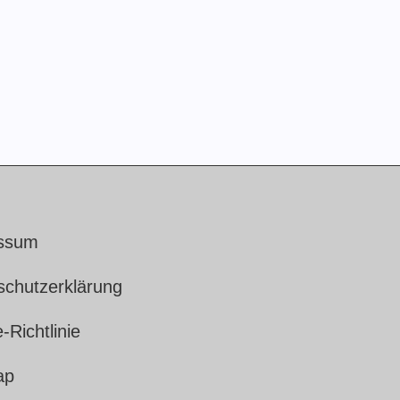
ssum
schutzerklärung
-Richtlinie
ap