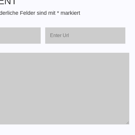
ENT
derliche Felder sind mit
*
markiert