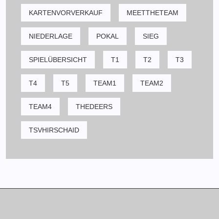
KARTENVORVERKAUF
MEETTHETEAM
NIEDERLAGE
POKAL
SIEG
SPIELÜBERSICHT
T1
T2
T3
T4
T5
TEAM1
TEAM2
TEAM4
THEDEERS
TSVHIRSCHAID