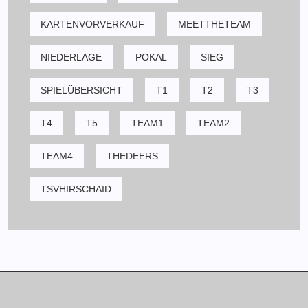
KARTENVORVERKAUF
MEETTHETEAM
NIEDERLAGE
POKAL
SIEG
SPIELÜBERSICHT
T1
T2
T3
T4
T5
TEAM1
TEAM2
TEAM4
THEDEERS
TSVHIRSCHAID