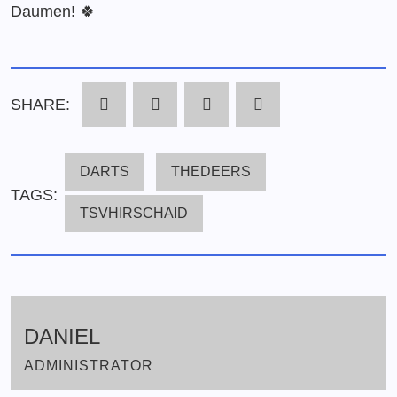
Daumen! 🍀
SHARE:
DARTS
THEDEERS
TAGS:
TSVHIRSCHAID
DANIEL
ADMINISTRATOR