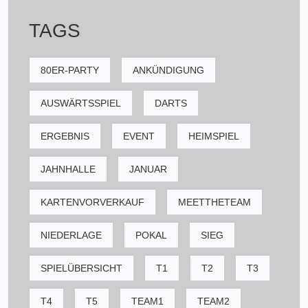
TAGS
80ER-PARTY
ANKÜNDIGUNG
AUSWÄRTSSPIEL
DARTS
ERGEBNIS
EVENT
HEIMSPIEL
JAHNHALLE
JANUAR
KARTENVORVERKAUF
MEETTHETEAM
NIEDERLAGE
POKAL
SIEG
SPIELÜBERSICHT
T1
T2
T3
T4
T5
TEAM1
TEAM2