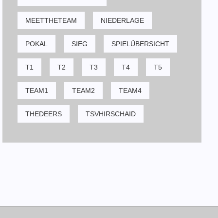
MEETTHETEAM
NIEDERLAGE
POKAL
SIEG
SPIELÜBERSICHT
T1
T2
T3
T4
T5
TEAM1
TEAM2
TEAM4
THEDEERS
TSVHIRSCHAID