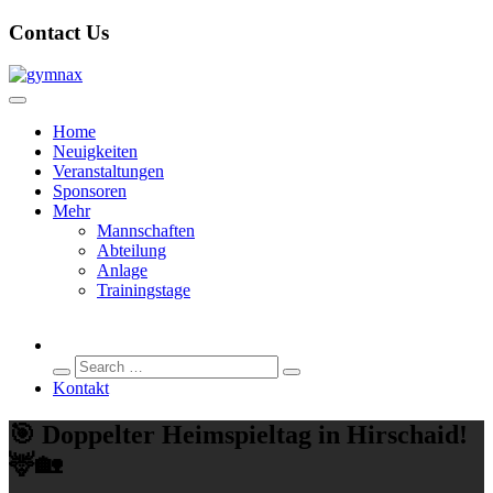
Contact Us
Home
Neuigkeiten
Veranstaltungen
Sponsoren
Mehr
Mannschaften
Abteilung
Anlage
Trainingstage
Search
Search
for:
Kontakt
🎯 Doppelter Heimspieltag in Hirschaid!
🦌🏡