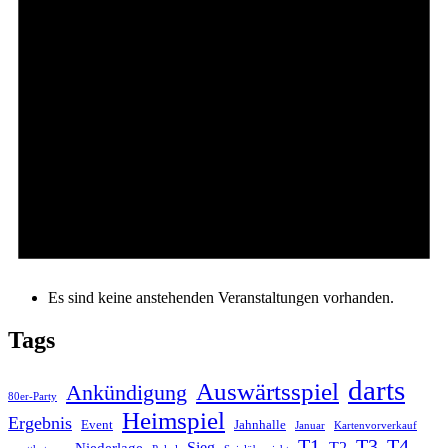
Es sind keine anstehenden Veranstaltungen vorhanden.
Tags
darts
Auswärtsspiel
Ankündigung
80er-Party
Heimspiel
Ergebnis
Event
Jahnhalle
Januar
Kartenvorverkauf
T1
T3
T4
Sieg
T2
Niederlage