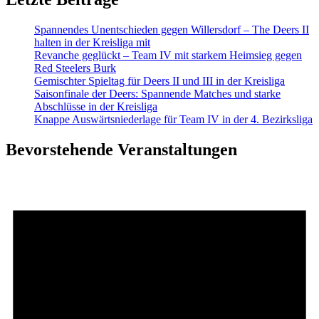
Spannendes Unentschieden gegen Willersdorf – The Deers II
halten in der Kreisliga mit
Revanche geglückt – Team IV mit starkem Heimsieg gegen
Red Steelers Burk
Gemischter Spieltag für Deers II und III in der Kreisliga
Saisonfinale der Deers: Spannende Matches und starke
Abschlüsse in der Kreisliga
Knappe Auswärtsniederlage für Team IV in der 4. Bezirksliga
Bevorstehende Veranstaltungen