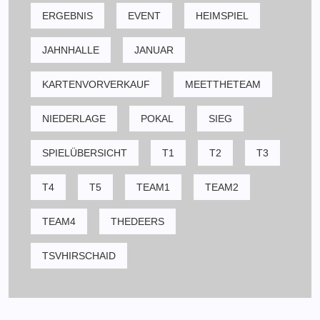
ERGEBNIS
EVENT
HEIMSPIEL
JAHNHALLE
JANUAR
KARTENVORVERKAUF
MEETTHETEAM
NIEDERLAGE
POKAL
SIEG
SPIELÜBERSICHT
T1
T2
T3
T4
T5
TEAM1
TEAM2
TEAM4
THEDEERS
TSVHIRSCHAID