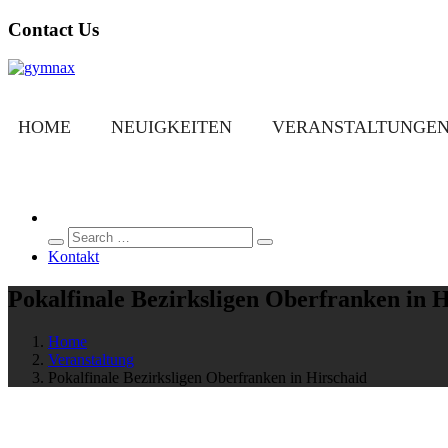
Contact Us
HOME
NEUIGKEITEN
VERANSTALTUNGE
Search
Search
for:
Kontakt
Pokalfinale Bezirksligen Oberfranken in 
Home
Veranstaltung
Pokalfinale Bezirksligen Oberfranken in Hirschaid