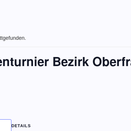
attgefunden.
nturnier Bezirk Oberf
DETAILS